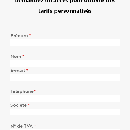
tarifs personnalisés
Formulaire de contact
(obligatoire)
Prénom
(obligatoire)
Nom
(obligatoire)
E-mail
Téléphone
(obligatoire)
Société
(obligatoire)
N° de TVA