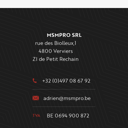
Pied de page
MSMPRO SRL
rue des Biolleux,1
4800 Verviers
ZI de Petit Rechain
+32 (0)497 08 67 92
adrien@msmpro.be
BE 0694 900 872
TVA