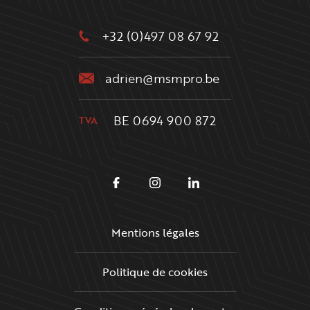
+32 (0)497 08 67 92
adrien@msmpro.be
BE 0694 900 872
TVA
SUIVEZ-NOUS
Facebook
Instagram
Linkedin
Mentions légales
RGPD
Politique de cookies