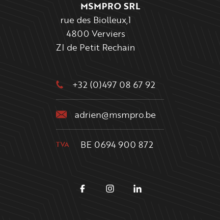
MSMPRO SRL
rue des Biolleux,1
4800 Verviers
ZI de Petit Rechain
+32 (0)497 08 67 92
adrien@msmpro.be
BE 0694 900 872
TVA
SUIVEZ-NOUS
Facebook
Instagram
Linkedin