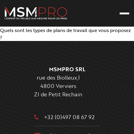
Ouvr
Retour à l’accueil
Quels sont les types de plans de travail que vous proposez
?
Pied de page
MSMPRO SRL
rue des Biolleux,1
4800 Verviers
ZI de Petit Rechain
+32 (0)497 08 67 92