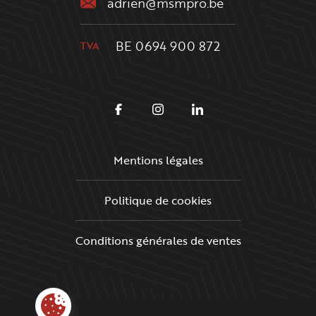
adrien@msmpro.be
BE 0694 900 872
TVA
SUIVEZ-NOUS
Facebook
Instagram
Linkedin
Mentions légales
RGPD
Politique de cookies
Conditions générales de ventes